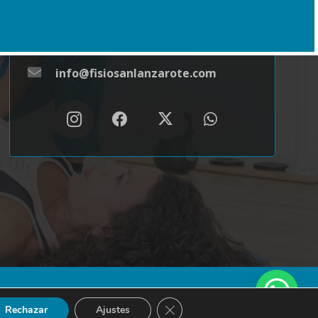
+34 666 48 44 80
info@fisiosanlanzarote.com
vacidad
Política de Cookies
Contacto / Localización
Cerrar el banner de cookies RGP
Rechazar
Ajustes