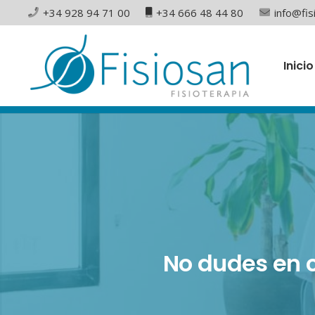
+34 928 94 71 00
+34 666 48 44 80
info@fis
Inicio
No dudes en 