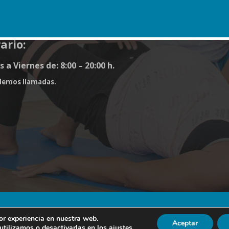
reocupamos por tu salud”
ario:
 a Viernes de: 8:00 – 20:00 h.
demos llamadas.
Aviso Legal
Política de Pri
or experiencia en nuestra web.
Aceptar
tilizamos o desactivarlas en los
ajustes
.