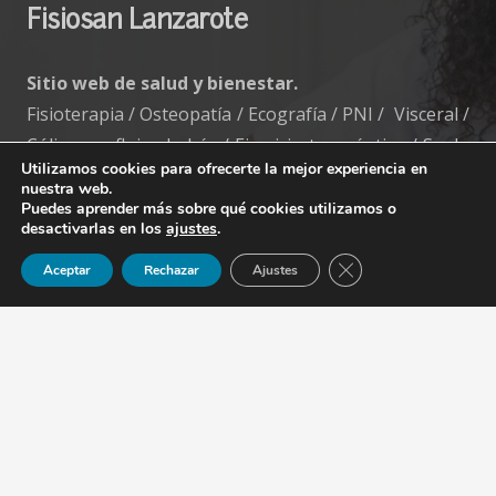
Fisiosan Lanzarote
Sitio web de salud y bienestar.
Fisioterapia / Osteopatía / Ecografía / PNI / Visceral /
Cólico y reflujos bebés / Ejercicio terapéutico / Suelo
Utilizamos cookies para ofrecerte la mejor experiencia en
Pélvico / Embarazo.
nuestra web.
Puedes aprender más sobre qué cookies utilizamos o
“Nos preocupamos por tu salud”
desactivarlas en los
ajustes
.
Horario:
Cerrar el banner de 
Aceptar
Rechazar
Ajustes
Lunes a Viernes de: 8:00 – 20:00 h.
Atendemos llamadas.
Contacto