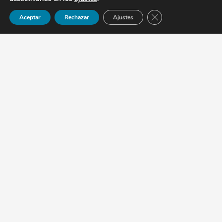
Contacto
Cerrar el banner de 
Aceptar
Rechazar
Ajustes
c/ Timbayba, nº 4, San Bartolomé –
Lanzarote
+34 928 94 71 00
+34 666 48 44 80
info@fisiosanlanzarote.com